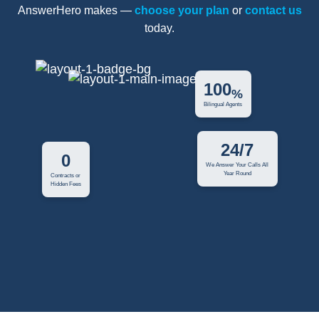
AnswerHero makes —
choose your plan
or
contact us
today.
100
%
Bilingual Agents
24/7
0
We Answer Your Calls All
Year Round
Contracts or
Hidden Fees